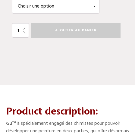
quantité
AJOUTER AU PANIER
de
Peinture
d'étrier
de
frein
G2
Product description:
G2
™
à spécialement engagé des chimistes pour pouvoir
développer une peinture en deux parties, qui offre désormais